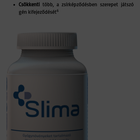
Csökkenti
több, a zsírképződésben szerepet játszó
6
gén kifejeződését