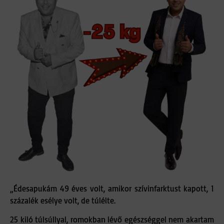
„Édesapukám 49 éves volt, amikor szívinfarktust kapott, 1
százalék esélye volt, de túlélte.
25 kiló túlsúllyal, romokban lévő egészséggel nem akartam