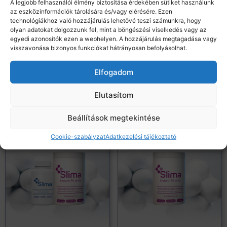
A legjobb felhasználói élmény biztosítása érdekében sütiket használunk
az eszközinformációk tárolására és/vagy elérésére. Ezen
11 970
Ft
technológiákhoz való hozzájárulás lehetővé teszi számunkra, hogy
olyan adatokat dolgozzunk fel, mint a böngészési viselkedés vagy az
egyedi azonosítók ezen a webhelyen. A hozzájárulás megtagadása vagy
Kosárba teszem
visszavonása bizonyos funkciókat hátrányosan befolyásolhat.
Elfogadom
Spóroljon
Elutasítom
csomagajánlatainkkal akár 11250 Ft-ot!
Beállítások megtekintése
Cookie-szabályzat
Adatkezelési tájékoztató