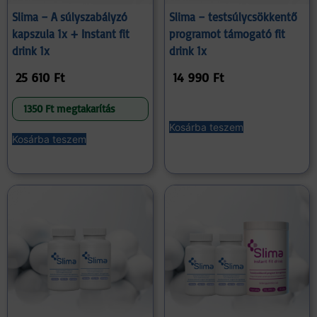
Slima – A súlyszabályzó
Slima – testsúlycsökkentő
kapszula 1x + Instant fit
programot támogató fit
drink 1x
drink 1x
25 610
Ft
14 990
Ft
1350 Ft megtakarítás
Kosárba teszem
Kosárba teszem