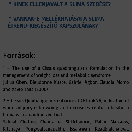
KINEK ELLENJAVALT A SLIMA SZEDÉSE?
VANNAK-E MELLÉKHATÁSAI A SLIMA
ÉTREND-KIEGÉSZÍTŐ KAPSZULÁNAK?
Források:
1 –
The use of a Cissus quadrangularis formulation in the
management of weight loss and metabolic syndrome
Julius Oben, Dieudonne Kuate, Gabriel Agbor, Claudia Momo
and Xavio Talla (2006)
2 –
Cissus Quadrangularis enhances UCP1 mRNA, indicative of
white adipocyte browning and decreases central obesity in
humans in a randomized trial
Saimai Chatree, Chantacha Sitticharoon, Pailin Maikaew,
Kitchaya Pongwattanapakin, Issarawan Keadkraichaiwat,