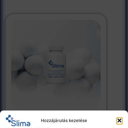
Slima – testsúlycsökkentő
Hozzájárulás kezelése
programot támogató kapszula 1x