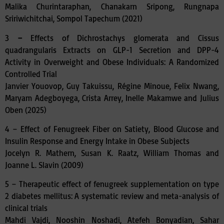
Malika Churintaraphan, Chanakarn Sripong, Rungnapa
Sririwichitchai, Sompol Tapechum (2021)
3
–
Effects of Dichrostachys glomerata and Cissus
quadrangularis Extracts on GLP-1 Secretion and DPP-4
Activity in Overweight and Obese Individuals: A Randomized
Controlled Trial
Janvier Youovop, Guy Takuissu, Régine Minoue, Felix Nwang,
Maryam Adegboyega, Crista Arrey, Inelle Makamwe and Julius
Oben (2025)
4 –
Effect of Fenugreek Fiber on Satiety, Blood Glucose and
Insulin Response and Energy Intake in Obese Subjects
Jocelyn R. Mathern, Susan K. Raatz, William Thomas and
Joanne L. Slavin (2009)
5 –
Therapeutic effect of fenugreek supplementation on type
2 diabetes mellitus: A systematic review and meta-analysis of
clinical trials
Mahdi Vajdi, Nooshin Noshadi, Atefeh Bonyadian, Sahar