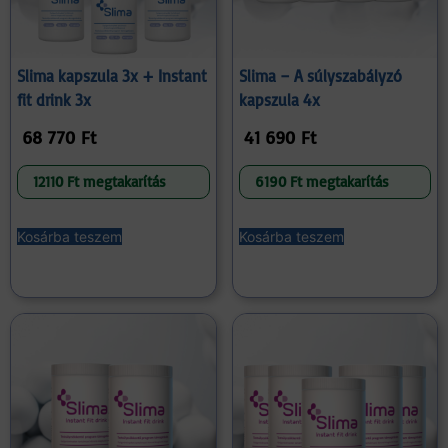
Slima kapszula 3x + Instant
Slima – A súlyszabályzó
fit drink 3x
kapszula 4x
68 770
Ft
41 690
Ft
12110 Ft megtakarítás
6190 Ft megtakarítás
Kosárba teszem
Kosárba teszem