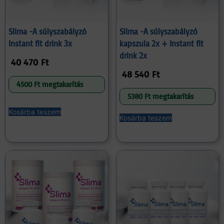
Slima -A súlyszabályzó
Slima -A súlyszabályzó
Instant fit drink 3x
kapszula 2x + Instant fit
drink 2x
40 470
Ft
48 540
Ft
4500 Ft megtakarítás
5380 Ft megtakarítás
Kosárba teszem
Kosárba teszem