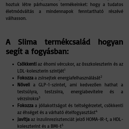
hoztuk létre párhuzamos termékeinket: hogy a tudatos
életmódváltás a mindennapok fenntartható részévé
válhasson.
A Slima termékcsalád hogyan
segít a fogyásban:
Csökkenti
az éhomi vércukor, az összkoleszterin és az
1
LDL-koleszterin szintjét
2
Fokozza
a zsírsejtek energiafelhasználását
Növeli
a GLP-1-szintet, ami kedvezően hathat a
testsúlyra, testzsírra, energiabevitelre és a
3
vérzsírokra
Fokozza
a jóllakottságot és teltségérzetet, csökkenti
4
az éhséget és a várható ételfogyasztást
Javítja
az inzulinrezisztenciát jelző HOMA-IR-t, a HDL-
5
koleszterint és a BMI-t