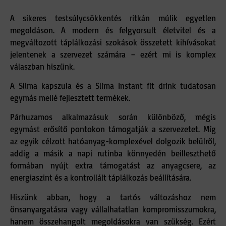
A sikeres testsúlycsökkentés ritkán múlik egyetlen
megoldáson. A modern és felgyorsult életvitel és a
megváltozott táplálkozási szokások összetett kihívásokat
jelentenek a szervezet számára – ezért mi is komplex
válaszban hiszünk.
A Slima kapszula és a Slima Instant fit drink tudatosan
egymás mellé fejlesztett termékek.
Párhuzamos alkalmazásuk során különböző, mégis
egymást erősítő pontokon támogatják a szervezetet. Míg
az egyik célzott hatóanyag-komplexével dolgozik belülről,
addig a másik a napi rutinba könnyedén beilleszthető
formában nyújt extra támogatást az anyagcsere, az
energiaszint és a kontrollált táplálkozás beállítására.
Hiszünk abban, hogy a tartós változáshoz nem
önsanyargatásra vagy vállalhatatlan kompromisszumokra,
hanem összehangolt megoldásokra van szükség. Ezért