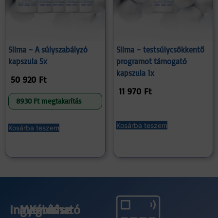
Slima – A súlyszabályzó
Slima – testsúlycsökkentő
kapszula 5x
programot támogató
kapszula 1x
50 920
Ft
11 970
Ft
8930 Ft megtakarítás
Kosárba teszem
Kosárba teszem
Ingyenes
Megbízható
Kérdése