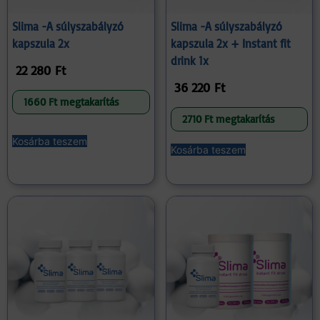
Slima -A súlyszabályzó
Slima -A súlyszabályzó
kapszula 2x
kapszula 2x + Instant fit
drink 1x
22 280
Ft
36 220
Ft
1660 Ft megtakarítás
2710 Ft megtakarítás
Kosárba teszem
Kosárba teszem