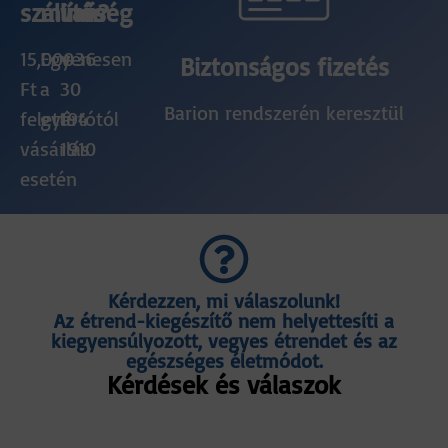
szállítás
minőség
van?
15,000
Egyenesen
+36
Biztonságos fizetés
Ft
a
30
Barion rendszerén keresztül
feletti
gyártótól
194
vásárlás
1910
esetén
Kérdezzen, mi válaszolunk!
Az étrend-kiegészítő nem helyettesíti a
kiegyensúlyozott, vegyes étrendet és az
egészséges életmódot.
Kérdések és válaszok