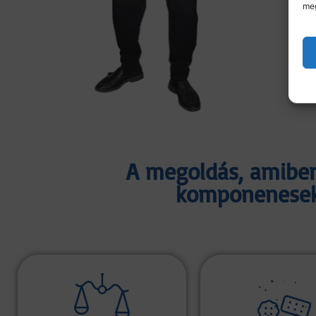
meg
A megoldás, amiben
komponenesekb