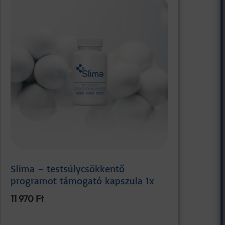
Slima – testsúlycsökkentő
programot támogató kapszula 1x
11 970
Ft
Kosárba teszem