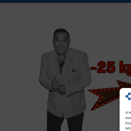
A l
esz
hoz
bön