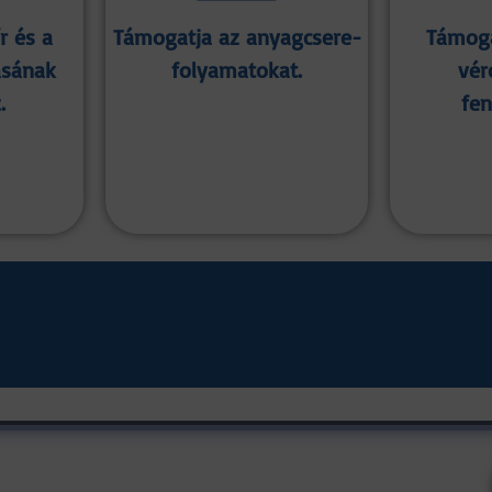
r és a
Támogatja az anyagcsere-
Támoga
ásának
folyamatokat.
vér
.
fen