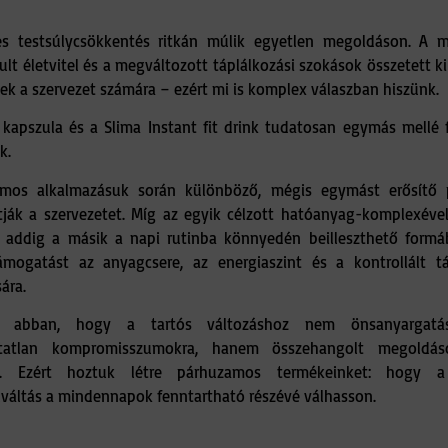
es testsúlycsökkentés ritkán múlik egyetlen megoldáson. A 
ult életvitel és a megváltozott táplálkozási szokások összetett k
ek a szervezet számára – ezért mi is komplex válaszban hiszünk.
 kapszula és a Slima Instant fit drink tudatosan egymás mellé f
k.
amos alkalmazásuk során különböző, mégis egymást erősítő
ják a szervezetet. Míg az egyik célzott hatóanyag-komplexével
l, addig a másik a napi rutinba könnyedén beilleszthető formá
ámogatást az anyagcsere, az energiaszint és a kontrollált tá
sára.
k abban, hogy a tartós változáshoz nem önsanyargatá
hatatlan kompromisszumokra, hanem összehangolt megoldás
g. Ezért hoztuk létre párhuzamos termékeinket: hogy a
váltás a mindennapok fenntartható részévé válhasson.