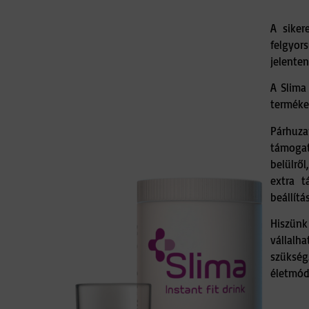
A siker
felgyors
jelenten
A Slima
terméke
Párhuz
támogat
belülrő
extra t
beállítá
Hiszün
vállal
szüksé
életmód