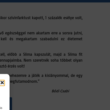
or szívinfarktust kapott, 1 százalék esélye volt,
évő egészséggel nem akartam erre a sorsra jutni,
kell és megakartam szabadulni ez életemet
ll, előbb a Slima kapszulát, majd a Slima fit
dennapjaimba. Nem szeretnék soha többet olyan
sztó érzés volt!
esik nehezemre a játék a kislányommal, de egy
ell már megfutamodnom.”
Bódi Csabi
ás