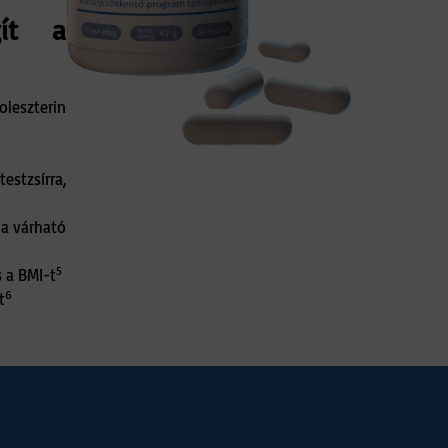
gít a
leszterin
stzsírra,
 a várható
5
s a BMI-t
6
t