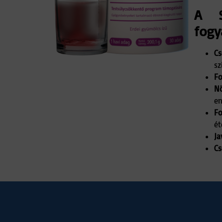
A S
fogy
Cs
sz
Fo
Nö
en
Fo
ét
Ja
Cs