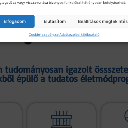
tagadása vagy visszavonása bizonyos funkciókat hátrányosan befolyásolhat.
Elfogadom
Elutasítom
Beállítások megtekinté
Cookie-szabályzat
Adatkezelési tájékoztató
 tudományosan igazolt össszete
ől épülő a tudatos életmódprog