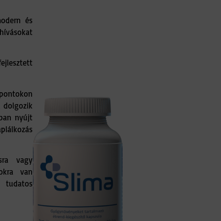
modern és
ihívásokat
ejlesztett
 pontokon
 dolgozik
ban nyújt
plálkozás
sra vagy
okra van
 tudatos