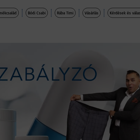
mékcsalád
Bódi Csabi
Rába Timi
Vásárlás
Kérdések és vála