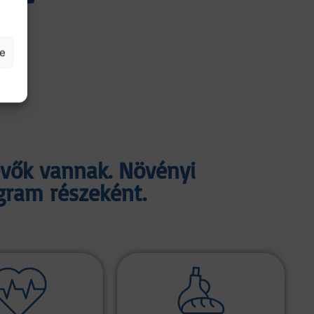
se
vők vannak. Növényi
ram részeként.