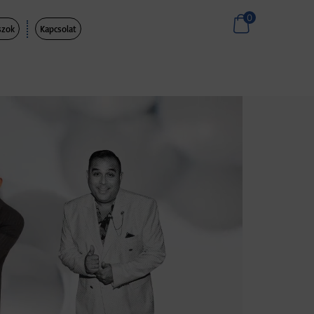
0
szok
Kapcsolat