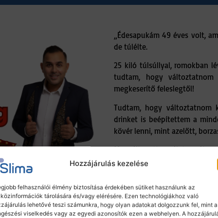
„Édesapukám 49 éves volt, amik
de túlélte.
25 kiló túlsúllyal, romokban l
tudtam, hogy változtatnom 
megkeserítő feleslegtől!
Tudtam, hogy változtatnom ke
drinket is beépítettem a min
kövér lenni, mint azelőtt, borza
Megváltozott az életem. Nem 
családi kirándulás elől sem k
Hozzájárulás kezelése
egjobb felhasználói élmény biztosítása érdekében sütiket használunk az
közinformációk tárolására és/vagy elérésére. Ezen technológiákhoz való
Tovább a termékhez
zájárulás lehetővé teszi számunkra, hogy olyan adatokat dolgozzunk fel, mint a
gészési viselkedés vagy az egyedi azonosítók ezen a webhelyen. A hozzájárul