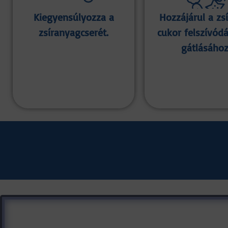
Kiegyensúlyozza a
Hozzájárul a zsí
zsíranyagcserét.
cukor felszívód
gátlásához