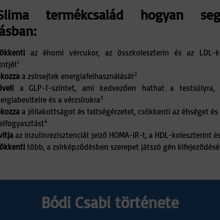
lima termékcsalád hogyan se
ásban:
ökkenti
az éhomi vércukor, az összkoleszterin és az LDL-ko
1
intjét
2
kozza
a zsírsejtek energiafelhasználását
veli
a GLP-1-szintet, ami kedvezően hathat a testsúlyra, te
3
ergiabevitelre és a vérzsírokra
kozza
a jóllakottságot és teltségérzetet, csökkenti az éhséget és
4
elfogyasztást
vítja
az inzulinrezisztenciát jelző HOMA-IR-t, a HDL-koleszterint é
ökkenti
több, a zsírképződésben szerepet játszó gén kifejeződésé
Bódi Csabi története