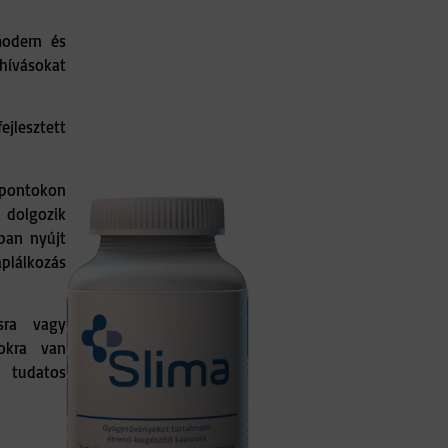
modern és
ihívásokat
ejlesztett
 pontokon
 dolgozik
ban nyújt
plálkozás
sra vagy
okra van
 tudatos