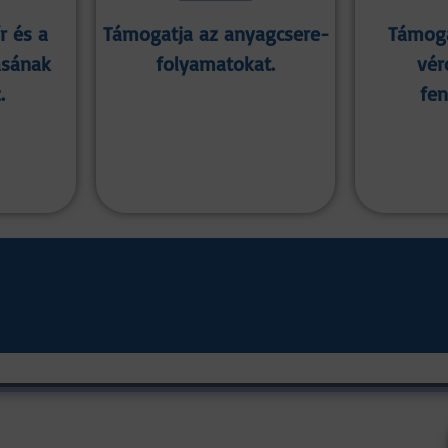
r és a
Támogatja az anyagcsere-
Támoga
ásának
folyamatokat.
vér
.
fen