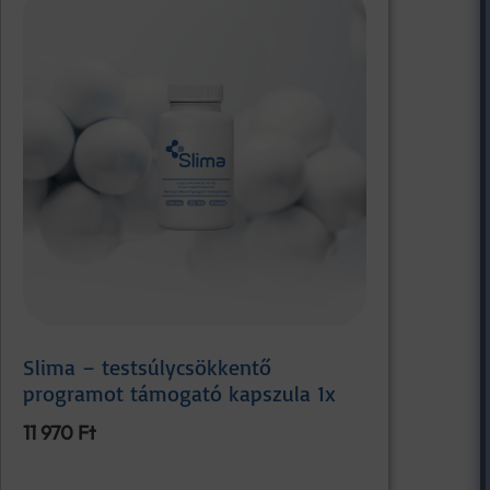
Slima – testsúlycsökkentő
programot támogató kapszula 1x
11 970
Ft
Kosárba teszem