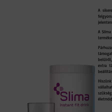
A siker
felgyors
jelenten
A Slima
terméke
Párhuz
támogat
belülrő
extra t
beállítá
Hiszün
vállal
szüksé
életmód