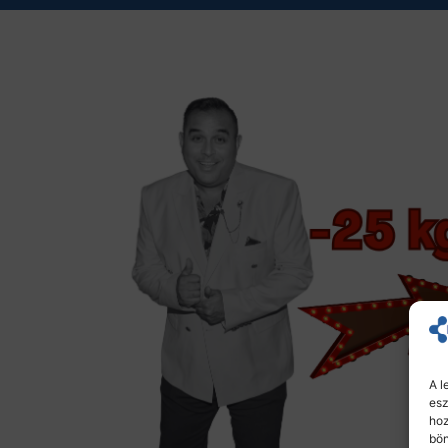
A l
esz
hoz
bön