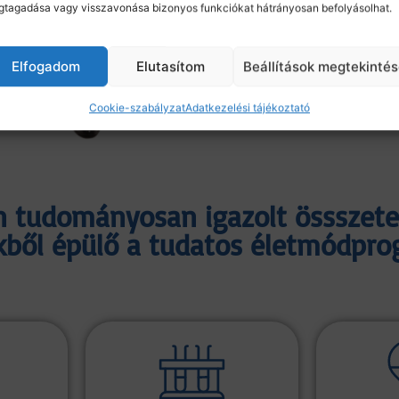
tagadása vagy visszavonása bizonyos funkciókat hátrányosan befolyásolhat.
Elfogadom
Elutasítom
Beállítások megtekinté
Cookie-szabályzat
Adatkezelési tájékoztató
 tudományosan igazolt össszete
ől épülő a tudatos életmódprog