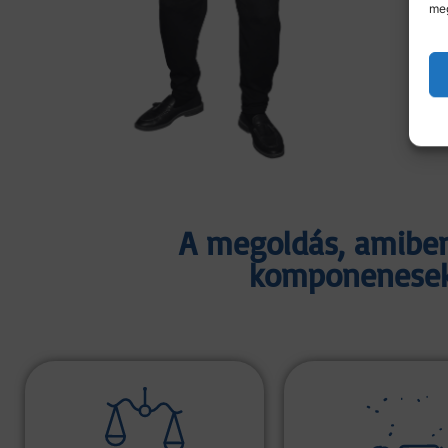
meg
A megoldás, amiben
komponenesekb