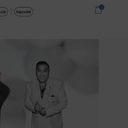
0
szok
Kapcsolat