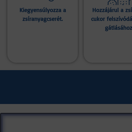
Kiegyensúlyozza a
Hozzájárul a zsí
zsíranyagcserét.
cukor felszívód
gátlásához