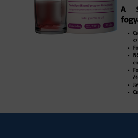
A S
fogy
Cs
sz
Fo
Nö
en
Fo
ét
Ja
Cs