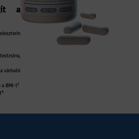
gít a
leszterin
stzsírra,
 a várható
5
s a BMI-t
6
t