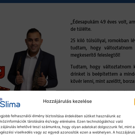
„Édesapukám 49 éves volt, amik
de túlélte.
25 kiló túlsúllyal, romokban l
tudtam, hogy változtatnom 
megkeserítő feleslegtől!
Tudtam, hogy változtatnom ke
drinket is beépítettem a min
kövér lenni, mint azelőtt, borza
Megváltozott az életem. Nem 
családi kirándulás elől sem k
Hozzájárulás kezelése
egjobb felhasználói élmény biztosítása érdekében sütiket használunk az
közinformációk tárolására és/vagy elérésére. Ezen technológiákhoz való
Tovább a termékhez
zájárulás lehetővé teszi számunkra, hogy olyan adatokat dolgozzunk fel, mint a
gészési viselkedés vagy az egyedi azonosítók ezen a webhelyen. A hozzájárul