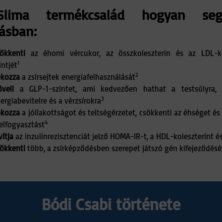
lima termékcsalád hogyan se
ásban:
ökkenti
az éhomi vércukor, az összkoleszterin és az LDL-ko
1
intjét
2
kozza
a zsírsejtek energiafelhasználását
veli
a GLP-1-szintet, ami kedvezően hathat a testsúlyra, te
3
ergiabevitelre és a vérzsírokra
kozza
a jóllakottságot és teltségérzetet, csökkenti az éhséget és
4
elfogyasztást
vítja
az inzulinrezisztenciát jelző HOMA-IR-t, a HDL-koleszterint é
ökkenti
több, a zsírképződésben szerepet játszó gén kifejeződésé
Bódi Csabi története