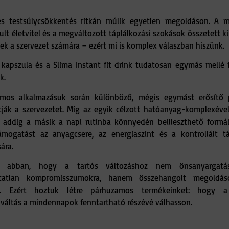
es testsúlycsökkentés ritkán múlik egyetlen megoldáson. A 
ult életvitel és a megváltozott táplálkozási szokások összetett k
ek a szervezet számára – ezért mi is komplex válaszban hiszünk.
 kapszula és a Slima Instant fit drink tudatosan egymás mellé f
k.
amos alkalmazásuk során különböző, mégis egymást erősítő
ják a szervezetet. Míg az egyik célzott hatóanyag-komplexével
l, addig a másik a napi rutinba könnyedén beilleszthető formá
ámogatást az anyagcsere, az energiaszint és a kontrollált tá
sára.
k abban, hogy a tartós változáshoz nem önsanyargatá
hatatlan kompromisszumokra, hanem összehangolt megoldás
g. Ezért hoztuk létre párhuzamos termékeinket: hogy a
váltás a mindennapok fenntartható részévé válhasson.