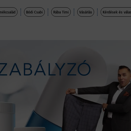
mékcsalád
Bódi Csabi
Rába Timi
Vásárlás
Kérdések és vála