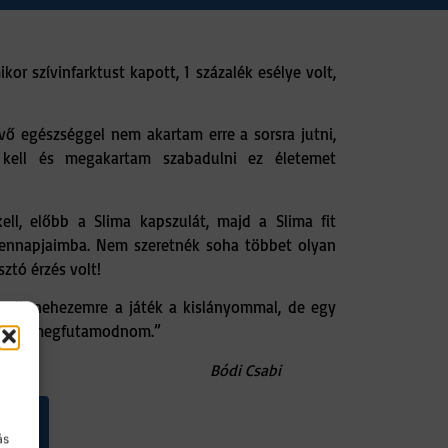
or szívinfarktust kapott, 1 százalék esélye volt,
évő egészséggel nem akartam erre a sorsra jutni,
kell és megakartam szabadulni ez életemet
ll, előbb a Slima kapszulát, majd a Slima fit
dennapjaimba. Nem szeretnék soha többet olyan
sztó érzés volt!
esik nehezemre a játék a kislányommal, de egy
ell már megfutamodnom.”
Bódi Csabi
ás